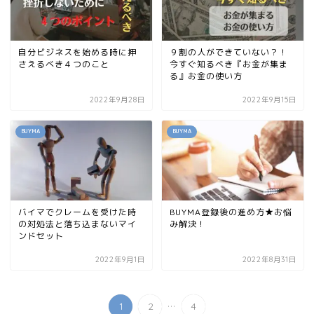
自分ビジネスを始める時に押
９割の人ができていない？！
さえるべき４つのこと
今すぐ知るべき『お金が集ま
る』お金の使い方
2022年9月28日
2022年9月15日
BUYMA
BUYMA
バイマでクレームを受けた時
BUYMA登録後の進め方★お悩
の対処法と落ち込まないマイ
み解決！
ンドセット
2022年9月1日
2022年8月31日
...
1
2
4