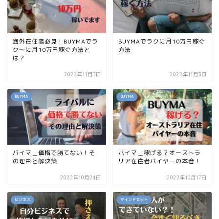
海外在住者必見！BUYMAでラ
BUYMAでラクに月10万円稼ぐ
ク〜に月10万円稼ぐ方法と
方法
は？
2022年11月7日
2022年11月3日
BUYMA
BUYMA
バイマ＿価格で勝てない！そ
バイマ＿稼げる？オーストラ
の理由と解決策
リア在住者バイヤーの本音！
2022年10月24日
2022年10月17日
ビジネス
マインドセット