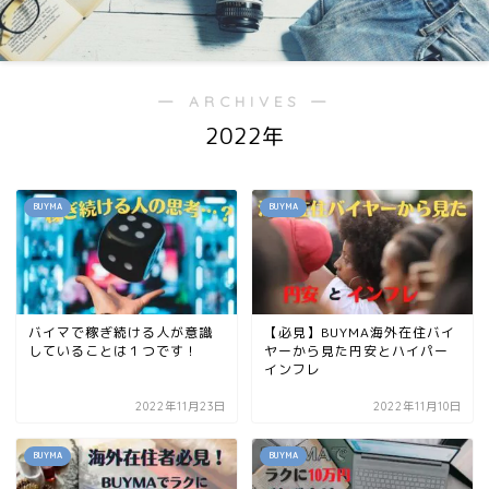
― ARCHIVES ―
2022年
BUYMA
BUYMA
バイマで稼ぎ続ける人が意識
【必見】BUYMA海外在住バイ
していることは１つです！
ヤーから見た円安とハイパー
インフレ
2022年11月23日
2022年11月10日
BUYMA
BUYMA