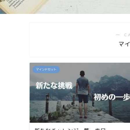
― C
マ
マインドセット